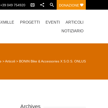
.:+39 049 754920
DONAZIONE
5XMILLE
PROGETTI
EVENTI
ARTICOLI
NOTIZIARIO
e
>
Articoli
>
BONIN Bike & Accessories X S.O.S. ONLUS
Archives