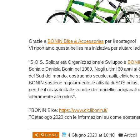
Grazie a
BONIN Bike & Accessories
per il sostegno!
Vi riportiamo questa bellissima iniziativa per aiutarci ad 
“S.O.S. Solidarietà Organizzazione e Sviluppo e
BONI
Sonia e Daniela Bonin nel 1989. Negli ultimi 30 anni si 
del Sud del mondo, costruendo scuole, asili, cliniche sp
BONIN sostiene regolarmente le attività di SOS onlus,
perchè il ricavato dalle vendite dei modellini artigianali d
interamente alla onlus”.
?BONIN Bike:
https://www.ciclibonin.it/
?Cataologo 2020 con le informazioni su come sostener
Share via
4 Giugno 2020 at 16:40
Articoli