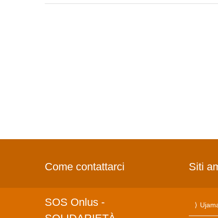
Come contattarci
Siti a
SOS Onlus -
Ujama