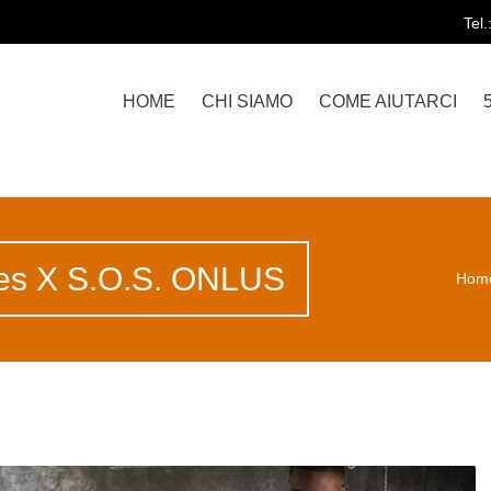
Tel
HOME
CHI SIAMO
COME AIUTARCI
ies X S.O.S. ONLUS
Hom