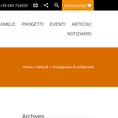
.:+39 049 754920
DONAZIONE
5XMILLE
PROGETTI
EVENTI
ARTICOLI
NOTIZIARIO
Home
>
Articoli
>
Castagnata di solidarietà
Archives