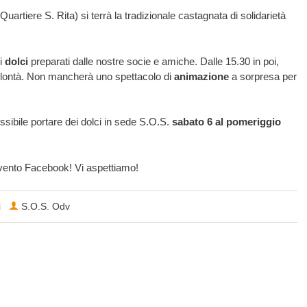
Quartiere S. Rita) si terrà la tradizionale castagnata di solidarietà
 i
dolci
preparati dalle nostre socie e amiche. Dalle 15.30 in poi,
lontà. Non mancherà uno spettacolo di
animazione
a sorpresa per
ossibile portare dei dolci in sede S.O.S.
sabato 6 al pomeriggio
evento Facebook! Vi aspettiamo!
i
S.O.S. Odv