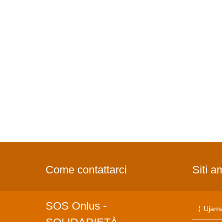
Come contattarci
Siti a
SOS Onlus -
Ujama