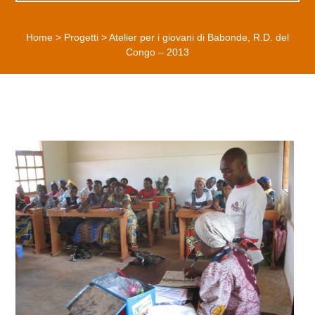
Home
>
Progetti
>
Atelier per i giovani di Babonde, R.D. del
Congo – 2013