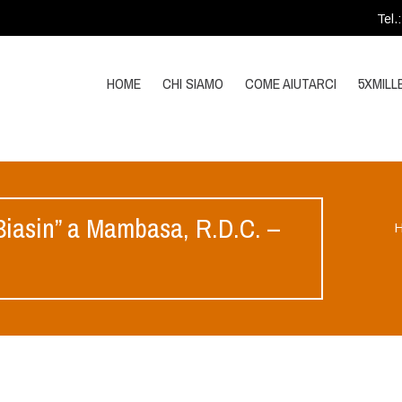
Tel.
HOME
CHI SIAMO
COME AIUTARCI
5XMILL
Biasin” a Mambasa, R.D.C. –