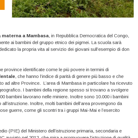
a materna a Mambasa
, in Repubblica Democratica del Congo,
almente ai bambini del gruppo etnico dei pigmei. La scuola sarà
edicato la propria vita al servizio dei giovani sull’esempio di don
e province identificate come le più povere in termini di
dentale
, che hanno l’indice di parità di genere più basso e che
tto ad altre Province. L’area di Mambasa in particolare ha ricevuto
eografico. I bambini della regione spesso si trovano a svolgere
.000 bambini lavorano nelle miniere. Inoltre sono 10.000 i bambini
ll’istruzione. Inoltre, molti bambini dell’area provengono da
se guerre, come gli scontri tra i gruppi Mai-Mai e l’esercito
edio (PIE) del Ministero dell’istruzione primaria, secondaria e
C avviato nel 2012, che mira a promuovere l’istruzione di qualità