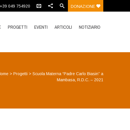
:+39 049 754920
DONAZIONE
E
PROGETTI
EVENTI
ARTICOLI
NOTIZIARIO
Home
>
Progetti
>
Scuola Materna “Padre Carlo Biasin” a
Mambasa, R.D.C. – 2021