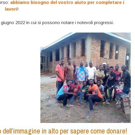
corso:
abbiamo bisogno del vostro aiuto per completare i
lavori
!
i giugno 2022 in cui si possono notare i notevoli progressi.
tto dell’immagine in alto per sapere come donare!