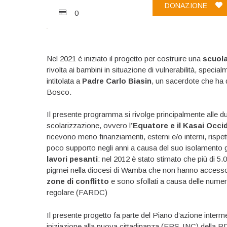
DONAZIONE
0
Nel 2021 è iniziato il progetto per costruire una
scuol
rivolta ai bambini in situazione di vulnerabilità, speci
intitolata a
Padre Carlo Biasin
, un sacerdote che ha d
Bosco.
Il presente programma si rivolge principalmente alle du
scolarizzazione, ovvero l
’Equatore e il Kasai Occi
ricevono meno finanziamenti, esterni e/o interni, rispe
poco supporto negli anni a causa del suo isolamento g
lavori pesanti
: nel 2012 è stato stimato che più di 5
pigmei nella diocesi di Wamba che non hanno accesso a
zone di conflitto
e sono sfollati a causa delle numero
regolare (FARDC)
Il presente progetto fa parte del Piano d’azione interm
iniziazione alla nuova cittadinanza (EPS-INC) della RD